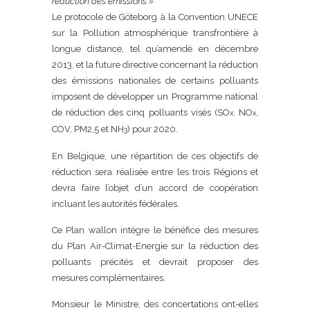
réduction des émissions »
Le protocole de Göteborg à la Convention UNECE
sur la Pollution atmosphérique transfrontière à
longue distance, tel qu’amendé en décembre
2013, et la future directive concernant la réduction
des émissions nationales de certains polluants
imposent de développer un Programme national
de réduction des cinq polluants visés (SO
NO
,
x,
x
COV, PM2,5 et NH
) pour 2020.
3
En Belgique, une répartition de ces objectifs de
réduction sera réalisée entre les trois Régions et
devra faire l’objet d’un accord de coopération
incluant les autorités fédérales.
Ce Plan wallon intègre le bénéfice des mesures
du Plan Air-Climat-Energie sur la réduction des
polluants précités et devrait proposer des
mesures complémentaires.
Monsieur le Ministre, des concertations ont-elles