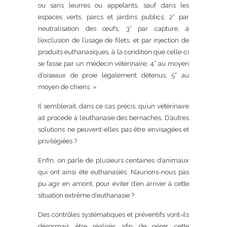
ou sans leurres ou appelants, sauf dans les
espaces verts, parcs et jardins publics; 2° par
neutralisation des œufs; 3° par capture, à
l’exclusion de l’usage de filets, et par injection de
produits euthanasiques, à la condition que celle-ci
se fasse par un médecin vétérinaire; 4° au moyen
d’oiseaux de proie légalement détenus; 5° au
moyen de chiens. »
Il semblerait, dans ce cas précis, qu’un vétérinaire
ait procédé à l’euthanasie des bernaches. D’autres
solutions ne peuvent-elles pas être envisagées et
privilégiées ?
Enfin, on parle de plusieurs centaines d’animaux
qui ont ainsi été euthanasiés. N’aurions-nous pas
pu agir en amont, pour éviter d’en arriver à cette
situation extrême d’euthanasie ?
Des contrôles systématiques et préventifs vont-ils
désormais être réalisés afin de gérer cette