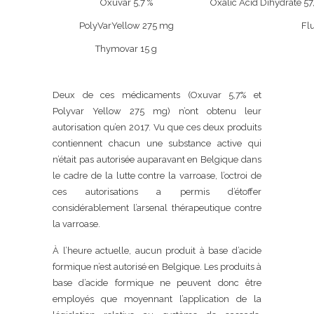
Oxuvar 5,7 %
Oxalic Acid Dihydrate 5
PolyVarYellow 275 mg
Fl
Thymovar 15 g
Deux de ces médicaments (Oxuvar 5,7% et
Polyvar Yellow 275 mg) n’ont obtenu leur
autorisation qu’en 2017. Vu que ces deux produits
contiennent chacun une substance active qui
n’était pas autorisée auparavant en Belgique dans
le cadre de la lutte contre la varroase, l’octroi de
ces autorisations a permis d’étoffer
considérablement l’arsenal thérapeutique contre
la varroase.
À l’heure actuelle, aucun produit à base d’acide
formique n’est autorisé en Belgique. Les produits à
base d’acide formique ne peuvent donc être
employés que moyennant l’application de la