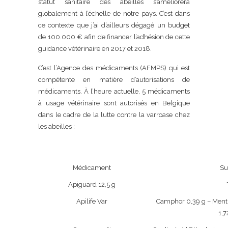
statut sanitaire des abeilles s’améliorera
globalement à l’échelle de notre pays. C’est dans
ce contexte que j’ai d’ailleurs dégagé un budget
de 100.000 € afin de financer l’adhésion de cette
guidance vétérinaire en 2017 et 2018.
C’est l’Agence des médicaments (AFMPS) qui est
compétente en matière d’autorisations de
médicaments. À l’heure actuelle, 5 médicaments
à usage vétérinaire sont autorisés en Belgique
dans le cadre de la lutte contre la varroase chez
les abeilles :
Médicament
Su
Apiguard 12,5 g
Apilife Var
Camphor 0,39 g – Menth
1,7