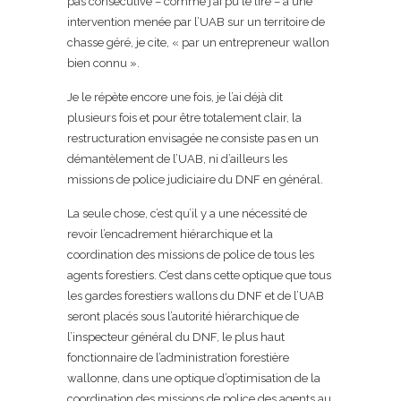
pas consécutive – comme j’ai pu le lire – à une
intervention menée par l’UAB sur un territoire de
chasse géré, je cite, « par un entrepreneur wallon
bien connu ».
Je le répète encore une fois, je l’ai déjà dit
plusieurs fois et pour être totalement clair, la
restructuration envisagée ne consiste pas en un
démantèlement de l’UAB, ni d’ailleurs les
missions de police judiciaire du DNF en général.
La seule chose, c’est qu’il y a une nécessité de
revoir l’encadrement hiérarchique et la
coordination des missions de police de tous les
agents forestiers. C’est dans cette optique que tous
les gardes forestiers wallons du DNF et de l’UAB
seront placés sous l’autorité hiérarchique de
l’inspecteur général du DNF, le plus haut
fonctionnaire de l’administration forestière
wallonne, dans une optique d’optimisation de la
coordination des missions de police des agents au