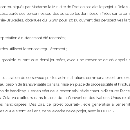
 communiqués par Madame la Ministre de l’Action sociale, le projet « Relais
cès auprès des personnes sourdes puisque les données chiffrées sur le terri
onie-Bruxelles, obtenues du SISW pour 2017, ouvrent des perspectives la
rprétation à distance ont été recensés ;
des utilisent le service régulièrement ;
 disponible durant 200 demi-journées, avec une moyenne de 26 appels p
 l’utilisation de ce service par les administrations communales est une ex
 au besoin de transversalité dans la mise en place de l’accessibilité et l’inclu
n de handicap. Il est en effet de la responsabilité de chacun d’assurer l’acces
s. Cela va d’ailleurs dans le sens de la Convention des Nations-Unies rela
s handicapées. Dès lors, ce projet pourrait-il être généralisé à l’ensem
? Quels sont les liens, dans le cadre de ce projet, avec la DGO4 ?