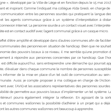
igne », développé par la Ville de Liège et en fonction depuis le 15 mai 2017
t et inspirant. Comme l’indiquait ma collègue Alda Greoli, en charge de 
la communication entre les personnes sourdes qui pratiquent la langue de
et les agents communaux grâce à un système d’interprétation à dista
onnexion Internet. La personne sourde a un contact visuel avec l’interprète
ète est en contact auditif avec l’agent communal grâce à un casque micro.
effet d’être amplifié et développé dans d’autres communes afin de faciliter
 communales des personnes en situation de handicap. Bien que ne souhait
utonomie des pouvoirs locaux à ce niveau, il me semble qu’une promotion de
ainement à répondre aux personnes concernées par ce handicap. Que l’ho
est difficile aujourd’hui, sans entreprendre une démarche qui pourrait ap
e, d’évaluer dans chaque commune le nombre de personnes susceptibles
s informer de la mise en place d’un tel outil de communication au sein 
munale. Aussi, je compte proposer à ma collègue en charge de l’Action 
nt avec l’AViQ et les associations représentatives des personnes sourdes
sibilité de permettre aux pouvoirs locaux d’implémenter un tel système. 
Intérieur) pourra également intégrer la réflexion. En agissant de la sor
s et communes wallonnes la possibilité d’adhérer à un projet qui a déjà 
dont les autres communes wallonnes ont beaucoup à apprendre.