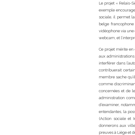
Le projet « Relais-S
exemple encouragean
sociale, il permet 
belge francophone 
vidéophone via une c
webcam, et l’interpr
Ce projet mérite en 
aux administrations
interférer dans l’a
contribuerait cert
membre sache qu’il 
comme discriminant
concernées et de le
administration com
d’examiner, notamme
entendantes, la pos
(Action sociale et 
donnerons aux ville
preuves à Liège et 