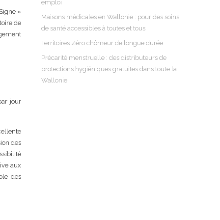
emploi
-Signe »
Maisons médicales en Wallonie : pour des soins
toire de
de santé accessibles à toutes et tous
rgement
Territoires Zéro chômeur de longue durée
Précarité menstruelle : des distributeurs de
protections hygiéniques gratuites dans toute la
Wallonie
ar jour
cellente
sion des
sibilité
tive aux
ble des