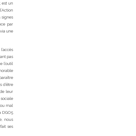
, est un
l’Action
s signes
nce par
 via une
 l’accès
ant pas
 l’outil
norable
paraître
 d’être
de leur
sociale
 ou mal
La DGO5
te, nous
fait ses