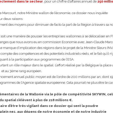
irectement dans le secteur
, pour un chiffre d’affaires annuel de
250 milli
arcourt, notre Ministre wallon de l’économie, ce dossier nous inquiète
ur deux raisons:
hement des moyens pour diminuer de facto la part de la Région à travers sa n
e soit une manière de pousser les entreprises wallonnes à se délocaliser en 
hanges que nous avons eu en commission Economie avec Jean-Claude Marcou
le manque d’implication des régions dans le projet de la Ministre Sleurs (NVA
ompte des compétences et des potentiels industriels réels, et le fait qu’il n’
 quant à la participation aux programmes de l’ESA.
tant un rôle majeur dans le spatial. L’effort réalisé par la Belgique la place
et au 3ème rang européen.
ancement annuel public moyen est de l’ordre de 200 millions par an, dont 1
ogrammes de l’Agence spatiale européenne. Cela pourrait ne plus être le ca
émentaires de la Wallonie via le pôle de compétitivité SKYWIN, cel
du spatial s’élèvent à plus de 218 millions €.
aire d’être très vigilant dans ce dossier qui sent la poudre
lein nez, aux dépens de notre économie et de notre industrie