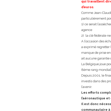
qui travaillent d
d’euros
.
Comme Jean-Claude M
particulièrement po
1) ce serait l’assèc
agence
2) la clé fédérale n
A l’occasion des éc
a exprimé regretter 
manque de prise en c
ait aucune garantie
La Belgique joue pour
8ème rang mondial 
Depuis 2001, le fin
investis dans des pr
l’avenir.
Les efforts compl
l’aéronautique et 
Il est donc nécess
communautaire à p