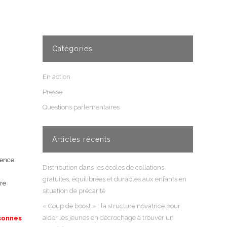
Catégories
En action
Presse
Questions parlementaires
Articles récents
gence
Distribution dans les écoles de collations
gratuites, équilibrées et durables aux enfants en
dre
situation de précarité
« Coup de boost » : la structure novatrice pour
aider les jeunes en décrochage à trouver un
sonnes