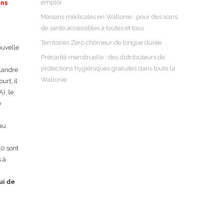
emploi
ons
Maisons médicales en Wallonie : pour des soins
de santé accessibles à toutes et tous
Territoires Zéro chômeur de longue durée
ouvelle
Précarité menstruelle : des distributeurs de
protections hygiéniques gratuites dans toute la
Flandre
Wallonie
rt, il
), le
y
 au
90 sont
s à
ui de