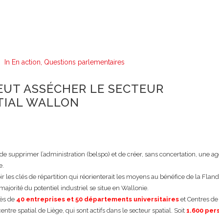
In
En action
,
Questions parlementaires
EUT ASSÉCHER LE SECTEUR
TIAL WALLON
de supprimer l’administration (belspo) et de créer, sans concertation, une a
e.
ir les clés de répartition qui réorienterait les moyens au bénéfice de la Flan
majorité du potentiel industriel se situe en Wallonie.
rès de
40 entreprises et 50 départements universitaires
et Centres de
ntre spatial de Liège, qui sont actifs dans le secteur spatial. Soit
1.600 per