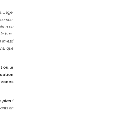
à Liège.
 journée,
ela a eu
 le bus…
 investi
insi que
 où le
luation
x zones
e plan !
iants en