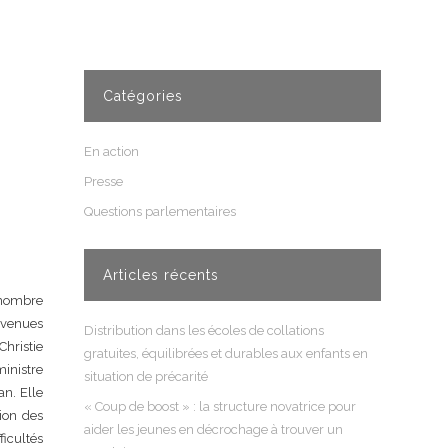
Catégories
En action
Presse
Questions parlementaires
Articles récents
 nombre
ervenues
Distribution dans les écoles de collations
Christie
gratuites, équilibrées et durables aux enfants en
inistre
situation de précarité
an. Elle
« Coup de boost » : la structure novatrice pour
tion des
aider les jeunes en décrochage à trouver un
ficultés