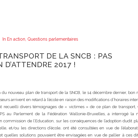
In
En action
,
Questions parlementaires
TRANSPORT DE LA SNCB : PAS
 D’ATTENDRE 2017 !
on du nouveau plan de transport de la SNCB, le 14 décembre dernier, bon
sseurs arrivent en retard à l’école en raison des modifications d’horaires int
nt recueilli divers témoignages de « victimes » de ce plan de transport, 
PS au Parlement de la Fédération Wallonie-Bruxelles, a interrogé la m
n commission de l’Education, sur les conséquences de l’adoption dudit pl
 elle, et/ou les directions d’école, ont été consultées en vue de l’élabora
t quelles solutions pouvaient être envisagées en vue de pallier à ces dif