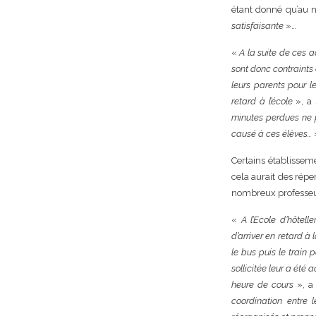
étant donné qu’au 
satisfaisante
»…
«
A la suite de ces 
sont donc contraints 
leurs parents pour le
retard à l’école
», a 
minutes perdues ne p
causé à ces élèves…
Certains établisse
cela aurait des répe
nombreux professeur
«
A l’Ecole d’hôtell
d’arriver en retard à
le bus puis le train 
sollicitée leur a été
heure de cours
», a 
coordination entre 