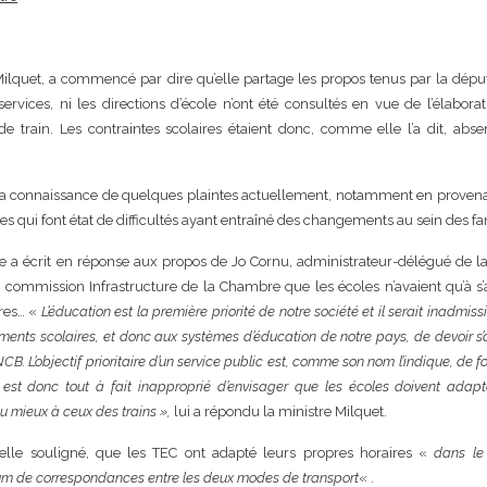
 Milquet, a commencé par dire qu’elle partage les propos tenus par la dépu
ervices, ni les directions d’école n’ont été consultés en vue de l’élabora
e train. Les contraintes scolaires étaient donc, comme elle l’a dit, abs
le a connaissance de quelques plaintes actuellement, notamment en proven
tes qui font état de difficultés ayant entraîné des changements au sein des fa
elle a écrit en réponse aux propos de Jo Cornu, administrateur-délégué de 
n commission Infrastructure de la Chambre que les écoles n’avaient qu’à s
res… «
L’éducation est la première priorité de notre société et il serait inadmiss
ements scolaires, et donc aux systèmes d’éducation de notre pays, de devoir s
CB. L’objectif prioritaire d’un service public est, comme son nom l’indique, de fo
l est donc tout à fait inapproprié d’envisager que les écoles doivent adapt
au mieux à ceux des trains »,
lui a répondu la ministre Milquet.
elle souligné, que les TEC ont adapté leurs propres horaires «
dans le
m de correspondances entre les deux modes de transport
« .