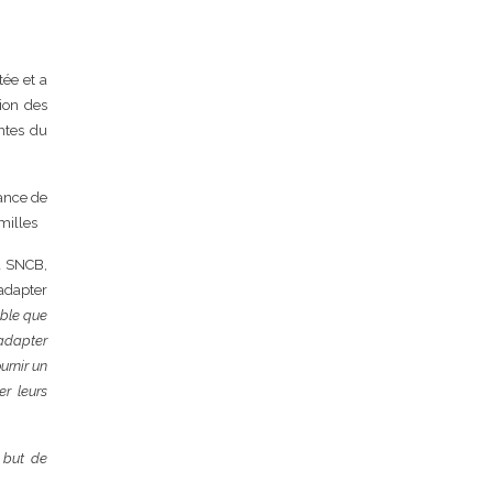
tée et a
tion des
entes du
ance de
milles
la SNCB,
’adapter
ible que
’adapter
urnir un
er leurs
 but de