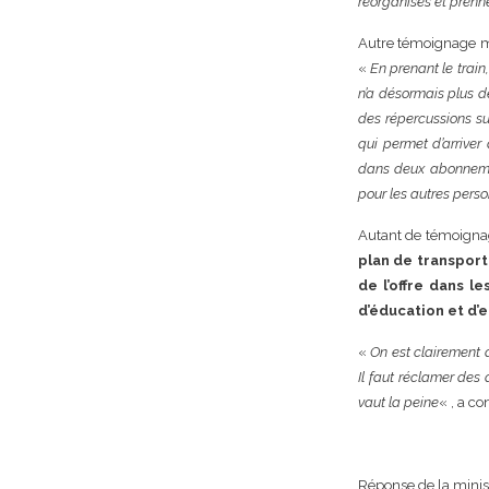
réorganisés et prennen
Autre témoignage mar
«
En prenant le train,
n’a désormais plus de
des répercussions sur
qui permet d’arriver 
dans deux abonnement
pour les autres pers
Autant de témoignag
plan de transport
de l’offre dans l
d’éducation et d’
«
On est clairement 
Il faut réclamer des 
vaut la peine
« , a co
Réponse de la minis