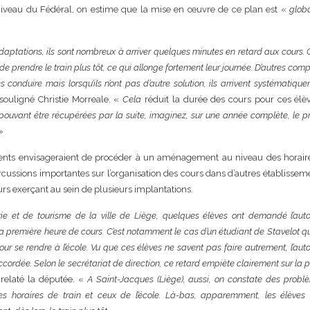
niveau du Fédéral, on estime que la mise en œuvre de ce plan est «
glob
adaptations, ils sont nombreux à arriver quelques minutes en retard aux cours. 
de prendre le train plus tôt, ce qui allonge fortement leur journée. D’autres comp
s conduire mais lorsqu’ils n’ont pas d’autre solution, ils arrivent systématiqu
souligné Christie Morreale. «
Cela
réduit la durée des cours pour ces élè
ouvant être récupérées par la suite, imaginez, sur une année complète, le p
»
ments envisageraient de procéder à un aménagement au niveau des horair
rcussions importantes sur l’organisation des cours dans d’autres établissem
s exerçant au sein de plusieurs implantations.
erie et de tourisme de la ville de Liège, quelques élèves ont demandé l’auto
 la première heure de cours. C’est notamment le cas d’un étudiant de Stavelot q
pour se rendre à l’école. Vu que ces élèves ne savent pas faire autrement, l’auto
 accordée. Selon le secrétariat de direction, ce retard empiète clairement sur la 
relaté la députée. «
A Saint-Jacques (Liège), aussi, on constate des prob
les horaires de train et ceux de l’école. Là-bas, apparemment, les élèves