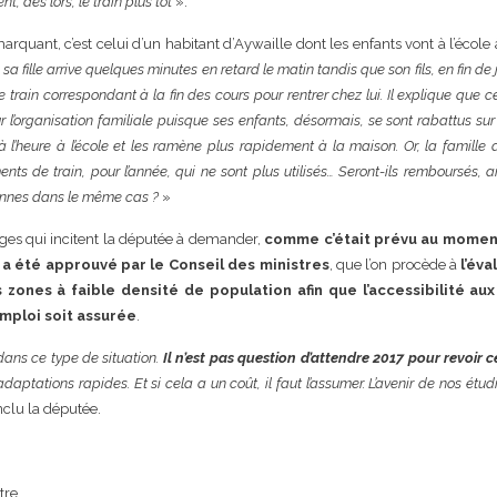
t, dès lors, le train plus tôt
».
quant, c’est celui d’un habitant d’Aywaille dont les enfants vont à l’école 
 sa fille arrive quelques minutes en retard le matin tandis que son fils, en fin de
 train correspondant à la fin des cours pour rentrer chez lui. Il explique que c
 l’organisation familiale puisque ses enfants, désormais, se sont rabattus sur
à l’heure à l’école et les ramène plus rapidement à la maison. Or, la famille a
s de train, pour l’année, qui ne sont plus utilisés… Seront-ils remboursés, a
onnes dans le même cas ?
»
es qui incitent la députée à demander,
comme c’était prévu au moment
 a été approuvé par le Conseil des ministres
, que l’on procède à
l’éva
es zones à faible densité de population afin que l’accessibilité au
emploi soit assurée
.
dans ce type de situation.
Il n’est pas question d’attendre 2017 pour revoir c
adaptations rapides. Et si cela a un coût, il faut l’assumer. L’avenir de nos étud
nclu la députée.
tre