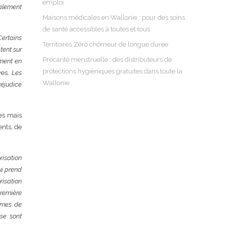
emploi
alement
Maisons médicales en Wallonie : pour des soins
de santé accessibles à toutes et tous
Certains
Territoires Zéro chômeur de longue durée
tent sur
Précarité menstruelle : des distributeurs de
ement en
protections hygiéniques gratuites dans toute la
ves.
Les
Wallonie
réjudice
es mais
ents, de
risation
ui prend
risation
première
lèmes de
 se sont