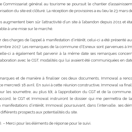
le Commissariat général au tourisme se poursuit le chantier d’assainisse
isation du site est clôturé. La réception de provisoires a eu lieu le 23 mars d
s augmentent bien sûr l’attractivité d’un site à l’abandon depuis 2011 et ét
able à une mise sur le marché.
 des charges de l’appel à manifestation d’intérêt, celui-ci a été présenté a
écembre 2017. Les remarques de la commune d’Esneux sont parvenues à 
elle-ci a également fait parvenir à la même date ses remarques concern
laboration avec le CGT, modalités qui lui avaient été communiquées en da
marques et de manière à finaliser ces deux documents, Immowal a renco
mercredi 18 avril. En suivi à cette réunion constructive, Immowal va final
r les soumettre, au plus tôt, à l’approbation du CGT et de la commune.
accord, le CGT et Immowal instruiront le dossier qui me permettra de la
 manifestations d’intérêt, Immowal poursuivant, dans l’intervalle, ses d
 différents prospects aux potentialités du site.
). – Merci pour les éléments de réponse pour le suivi.