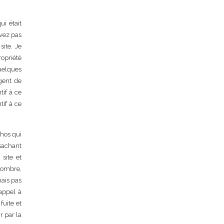
ui était
avez pas
site. Je
ropriété
quelques
ngent de
tif à ce
tif à ce
chos qui
 sachant
 site et
 nombre,
mais pas
 appel à
fuite et
r par la