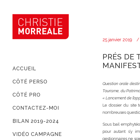
25 janvier 2019
PRÉS DE 
MANIFEST
ACCUEIL
CÔTÉ PERSO
Question orale destin
Tourisme, du Patrimo
CÔTÉ PRO
« Lancement de l’appe
Le dossier du site t
CONTACTEZ-MOI
nombreuses question
BILAN 2019-2024
Sous bail emphytéot
pour autant s’y im
VIDÉO CAMPAGNE
gestionnaires ne soi