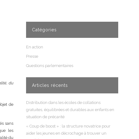
Catégories
En action
Presse
Questions parlementaires
lité, du
Articles récents
Distribution dans les écoles de collations
objet de
gratuites, équilibrées et durables aux enfants en
situation de précarité
dés sans
« Coup de boost » : la structure novatrice pour
que les
aider les jeunes en décrochage à trouver un
alité du