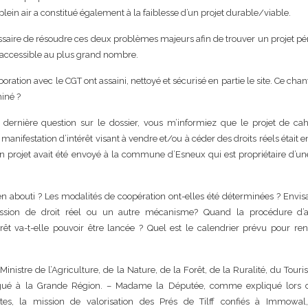
 plein air a constitué également à la faiblesse d’un projet durable/viable.
cessaire de résoudre ces deux problèmes majeurs afin de trouver un projet p
e accessible au plus grand nombre.
ation avec le CGT ont assaini, nettoyé et sécurisé en partie le site. Ce chant
miné ?
dernière question sur le dossier, vous m’informiez que le projet de cah
 manifestation d’intérêt visant à vendre et/ou à céder des droits réels était 
un projet avait été envoyé à la commune d’Esneux qui est propriétaire d’un
en abouti ? Les modalités de coopération ont-elles été déterminées ? Envis
ssion de droit réel ou un autre mécanisme? Quand la procédure d’
érêt va-t-elle pouvoir être lancée ? Quel est le calendrier prévu pour ren
 Ministre de l’Agriculture, de la Nature, de la Forêt, de la Ruralité, du Tour
égué à la Grande Région. – Madame la Députée, comme expliqué lors
tes, la mission de valorisation des Prés de Tilff confiés à Immowal