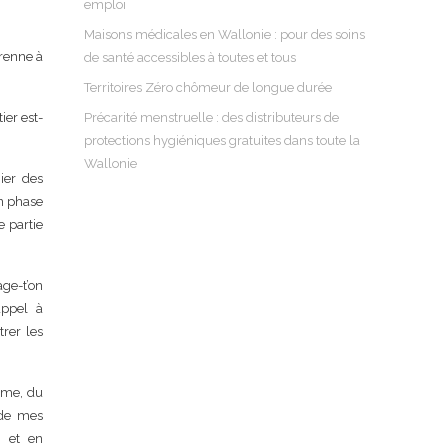
emploi
Maisons médicales en Wallonie : pour des soins
érenne à
de santé accessibles à toutes et tous
Territoires Zéro chômeur de longue durée
ier est-
Précarité menstruelle : des distributeurs de
protections hygiéniques gratuites dans toute la
Wallonie
ier des
en phase
e partie
age-t’on
appel à
trer les
isme, du
 de mes
, et en