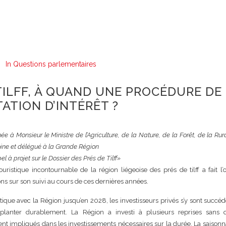
In
Questions parlementaires
TILFF, À QUAND UNE PROCÉDURE DE
ATION D’INTÉRÊT ?
ée à Monsieur le Ministre de l’Agriculture, de la Nature, de la Forêt, de la Rura
ine et délégué à la Grande Région
l à projet sur le Dossier des Prés de Tilff»
ouristique incontournable de la région liégeoise des prés de tilff a fait l’
s sur son suivi au cours de ces dernières années.
ique avec la Région jusqu’en 2028, les investisseurs privés s’y sont succé
planter durablement. La Région a investi à plusieurs reprises sans 
ent impliqués dans les investissements nécessaires sur la durée. La saisonn