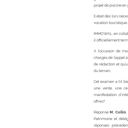
projet de piscine en
Il était dès lors né
vocation touristiqu
IMMOWAL, en collabor
il officiellement ter
A l’occasion de ma 
charges de l’appel à
de rédaction et qu’
du terrain.
Cet examen a t’il bi
une vente, une ce
manifestation d’int
offres?
Réponse
M. Collin
,
Patrimoine et dél
réponses précéden