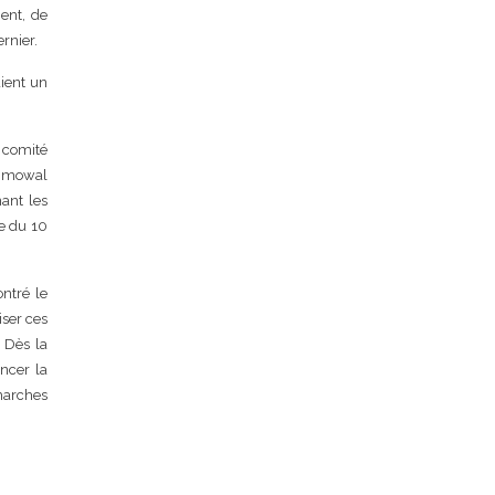
ment, de
ernier.
aient un
u comité
Immowal
ant les
te du 10
ntré le
iser ces
 Dès la
ncer la
émarches