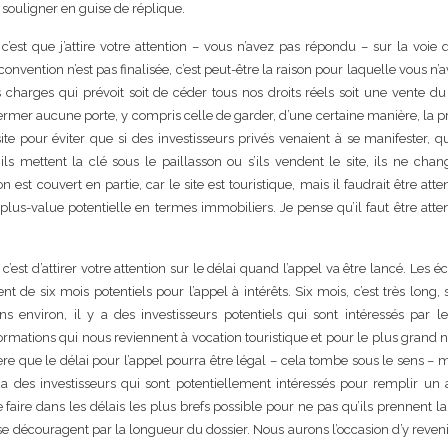
 souligner en guise de réplique.
’est que j’attire votre attention – vous n’avez pas répondu – sur la voie q
 convention n’est pas finalisée, c’est peut-être la raison pour laquelle vous n’
charges qui prévoit soit de céder tous nos droits réels soit une vente du 
fermer aucune porte, y compris celle de garder, d’une certaine manière, la p
ite pour éviter que si des investisseurs privés venaient à se manifester, 
ils mettent la clé sous le paillasson ou s’ils vendent le site, ils ne cha
 est couvert en partie, car le site est touristique, mais il faudrait être atten
e plus-value potentielle en termes immobiliers. Je pense qu’il faut être atten
’est d’attirer votre attention sur le délai quand l’appel va être lancé. Les é
t de six mois potentiels pour l’appel à intérêts. Six mois, c’est très long,
 environ, il y a des investisseurs potentiels qui sont intéressés par le
ormations qui nous reviennent à vocation touristique et pour le plus grand
espère que le délai pour l’appel pourra être légal – cela tombe sous le sens – 
 y a des investisseurs qui sont potentiellement intéressés pour remplir un
 le faire dans les délais les plus brefs possible pour ne pas qu’ils prennent la 
 se découragent par la longueur du dossier. Nous aurons l’occasion d’y reveni