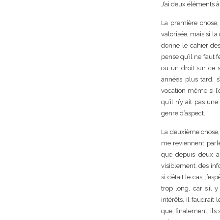
J’ai deux éléments à
La première chose, c
valorisée, mais si la
donné le cahier des 
pense qu’il ne faut 
ou un droit sur ce s
années plus tard, s’
vocation même si l’on
qu’il n’y ait pas un
genre d’aspect.
La deuxième chose, c
me reviennent parlen
que depuis deux ans
visiblement, des inf
si c’était le cas, j’
trop long, car s’il
intérêts, il faudrait
que, finalement, ils