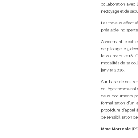
collaboration avec 
nettoyage et de sécur
Les travaux effectué
préalable indispens
Concernant le cahier
de pilotage le 5 d
le 20 mars 2018. C
modalités de sa col
janvier 2018.
Sur base de ces re
collège communal ce 
deux documents pou
formalisation d’un 
procédure d’appel à
de sensibilisation de
Mme Morreale
(PS