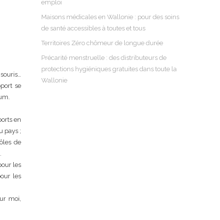
emploi
Maisons médicales en Wallonie : pour des soins
de santé accessibles à toutes et tous
Territoires Zéro chômeur de longue durée
Précarité menstruelle : des distributeurs de
protections hygiéniques gratuites dans toute la
souris…
Wallonie
port se
mum.
ports en
u pays ;
ôles de
…
pour les
pour les
ur moi,