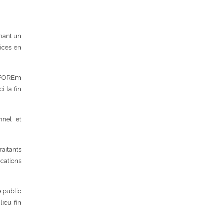
enant un
vices en
le FOREm
i la fin
nnel et
raitants
ications
é public
ieu fin