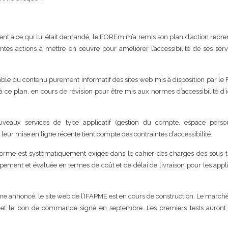
nt à ce qui lui était demandé, le FOREm m’a remis son plan d’action repr
ntes actions à mettre en oeuvre pour améliorer l’accessibilité de ses ser
mble du contenu purement informatif des sites web mis à disposition par 
ce plan, en cours de révision pour être mis aux normes d’accessibilité d’ic
uveaux services de type applicatif (gestion du compte, espace perso
 leur mise en ligne récente tient compte des contraintes d’accessibilité.
 norme est systématiquement exigée dans le cahier des charges des sous-t
ement et évaluée en termes de coût et de délai de livraison pour les appl
me annoncé, le site web de l’IFAPME est en cours de construction. Le march
n et le bon de commande signé en septembre. Les premiers tests auront l