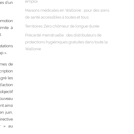
emploi
ses d’un
Maisons médicales en Wallonie : pour des soins
de santé accessibles à toutes et tous
romotion
Territoires Zéro chômeur de longue durée
limite à
t.
Précarité menstruelle : des distributeurs de
protections hygiéniques gratuites dans toute la
stations
Wallonie
ap ».
rmes de
cription
gré les
d’action
bjectif
 nouveau
nt ainsi
n juin,
irective
er » au