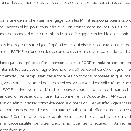
ibilité des bâtiments, des transports et des services aux personnes porteu
rit dans une démarche visant à engager tous les Ministres à contribuer à la p
 de l’accessibilité pour tous afin que l’environnement ne soit plus une 
ines personnes et que l’ensemble de la société gagne en facilité et en confor
ous interrogeais sur l’objectif opérationnel qui vise à « l’adaptation des pre
m et l’IFAPME en fonction des besoins des personnes en situation de handic
onc que, malgré des efforts consentis par le FOREm, notamment en te
te Internet, les services en ligne (recherche d’offres, dépôt du CV en ligne, ins
emploi) ne remplissait pas encore les conditions imposées et que, mal
s, vous souhaitiez améliorer ces services. Vous avez donc sollicité un Plan 
 FOREm. Monsieur le Ministre, pouvez-vous faire le point sur cet o
an d’action est-il aujourd’hui en fonctionnement ? Du côté de l’IFAPME, un
aration afin d’intégrer complètement la dimension « Anysurfer » garantissa
es porteuses de handicaps. Le marché public a-t-il effectivement lancé e
iez ? Confirmez-vous que ce site sera accessible et labellisé, selon la d
e à l’accessibilité de sites web, ainsi que les directives « Anysurf
omme évoqué ?