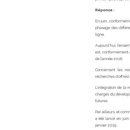
Réponse :
En juin, conforméme
phasage des différe
ligne.
Aujourd’hui, l’ense
est, conformément à 
de l’année 2018.
Concernant les no
recherches d’offres),
L’intégration de la
chargés du développ
futures.
Par ailleurs, et com
a été lancé en jui
janvier 2019.