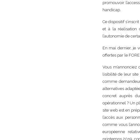
promouvoir l’access
handicap.
Ce dispositif s’insc
et à la réalisation
l’autonomie de certa
En mai dernier, je v
offertes par le FORE
Vous m’annonciez d
lisibilité de leur si
comme demandeur d’
alternatives adaptée
concret auprès du
opérationnel ? Un pl
site web est en prép
l’accès aux personn
comme vous l’annonc
européenne relativ
printemps 2019, c