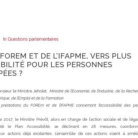
In
Questions parlementaires
 FOREM ET DE L’IFAPME, VERS PLUS
IBILITÉ POUR LES PERSONNES
ÉES ?
nsieur le Ministre Jeholet,
Ministre de l’Economie, de l’Industrie, de la Reche
rique, de l’Emploi et de la Formation
 prestations du FOREm et de l’IFAPME concernant l’accessibilité des pe
 2017, le Ministre Prévôt, alors en charge de l’action sociale et de l’éga
té le Plan Accessibilité, se déclinant en 28 mesures, coordonn
x actions déjà existantes. L’ensemble de ces actions visent à améli