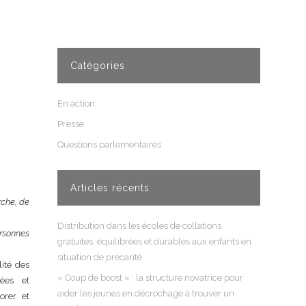
Catégories
En action
Presse
Questions parlementaires
Articles récents
rche, de
Distribution dans les écoles de collations
rsonnes
gratuites, équilibrées et durables aux enfants en
situation de précarité
lité des
« Coup de boost » : la structure novatrice pour
ées et
aider les jeunes en décrochage à trouver un
orer et