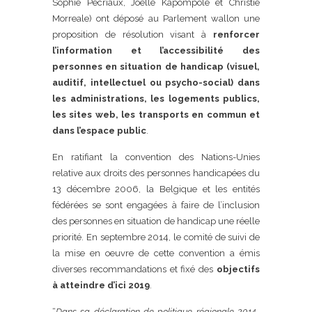
Sophie Pécriaux, Joëlle Kapompolé et Christie
Morreale) ont déposé au Parlement wallon une
proposition de résolution visant à
renforcer
l’information et l’accessibilité des
personnes en situation de handicap (visuel,
auditif, intellectuel ou psycho-social) dans
les administrations, les logements publics,
les sites web, les transports en commun et
dans l’espace public
.
En ratifiant la convention des Nations-Unies
relative aux droits des personnes handicapées du
13 décembre 2006, la Belgique et les entités
fédérées se sont engagées à faire de l’inclusion
des personnes en situation de handicap une réelle
priorité. En septembre 2014, le comité de suivi de
la mise en oeuvre de cette convention a émis
diverses recommandations et fixé des
objectifs
à atteindre d’ici 2019
.
“
Dans sa déclaration de politique régionale 2014-