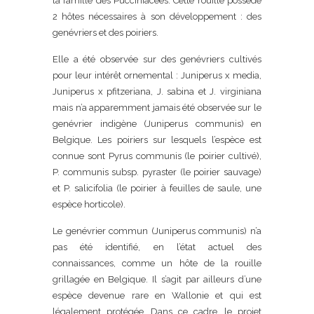
la famille des Pucciniacées. Cette rouille possède
2 hôtes nécessaires à son développement : des
genévriers et des poiriers.
Elle a été observée sur des genévriers cultivés
pour leur intérêt ornemental : Juniperus x media,
Juniperus x pfitzeriana, J. sabina et J. virginiana
mais n’a apparemment jamais été observée sur le
genévrier indigène (Juniperus communis) en
Belgique. Les poiriers sur lesquels l’espèce est
connue sont Pyrus communis (le poirier cultivé),
P. communis subsp. pyraster (le poirier sauvage)
et P. salicifolia (le poirier à feuilles de saule, une
espèce horticole).
Le genévrier commun (Juniperus communis) n’a
pas été identifié, en l’état actuel des
connaissances, comme un hôte de la rouille
grillagée en Belgique. Il s’agit par ailleurs d’une
espèce devenue rare en Wallonie et qui est
légalement protégée. Dans ce cadre, le projet