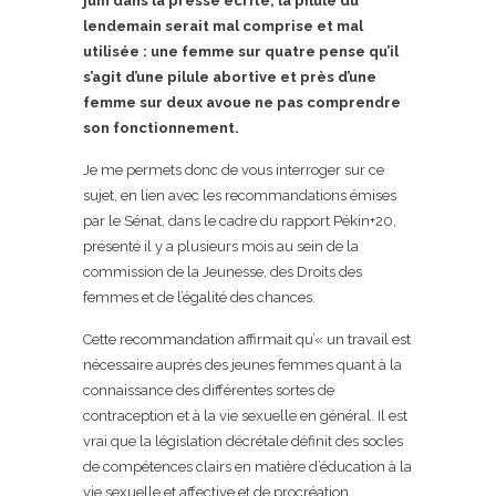
juin dans la presse écrite, la pilule du
lendemain serait mal comprise et mal
utilisée : une femme sur quatre pense qu’il
s’agit d’une pilule abortive et près d’une
femme sur deux avoue ne pas comprendre
son fonctionnement.
Je me permets donc de vous interroger sur ce
sujet, en lien avec les recommandations émises
par le Sénat, dans le cadre du rapport Pékin+20,
présenté il y a plusieurs mois au sein de la
commission de la Jeunesse, des Droits des
femmes et de l’égalité des chances.
Cette recommandation affirmait qu’« un travail est
nécessaire auprès des jeunes femmes quant à la
connaissance des différentes sortes de
contraception et à la vie sexuelle en général. Il est
vrai que la législation décrétale définit des socles
de compétences clairs en matière d’éducation à la
vie sexuelle et affective et de procréation.